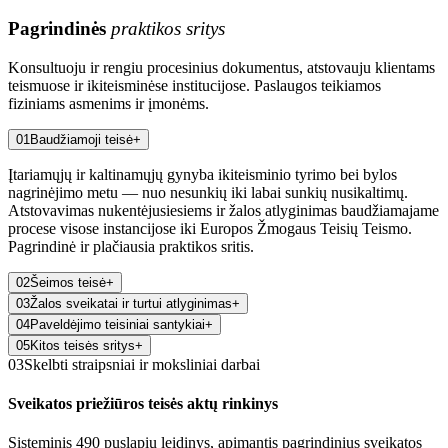
Pagrindinės
praktikos sritys
Konsultuoju ir rengiu procesinius dokumentus, atstovauju klientams
teismuose ir ikiteisminėse institucijose. Paslaugos teikiamos
fiziniams asmenims ir įmonėms.
01
Baudžiamoji teisė
+
Įtariamųjų ir kaltinamųjų gynyba ikiteisminio tyrimo bei bylos
nagrinėjimo metu — nuo nesunkių iki labai sunkių nusikaltimų.
Atstovavimas nukentėjusiesiems ir žalos atlyginimas baudžiamajame
procese visose instancijose iki Europos Žmogaus Teisių Teismo.
Pagrindinė ir plačiausia praktikos sritis.
02
Šeimos teisė
+
03
Žalos sveikatai ir turtui atlyginimas
+
04
Paveldėjimo teisiniai santykiai
+
05
Kitos teisės sritys
+
03
Skelbti straipsniai ir moksliniai darbai
Sveikatos priežiūros teisės aktų rinkinys
Sisteminis 490 puslapių leidinys, apimantis pagrindinius sveikatos