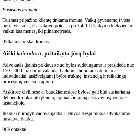
Pasiektas rezultatas
Teismas pripažino klientę tinkama motina. Vaikų gyvenamoji vieta
nustatyta su ja; iš atsakovo priteista po 350 Lt išlaikymo kiekvienam
vaikui kas mėnesį iki pilnametystės.
05
Įkainiai ir skaidrumas
Aiški
kainodara
, pritaikyta jūsų bylai
Advokatės įkainis priklauso nuo bylos sudėtingumo ir prasideda nuo
150–200 € už darbo valandą. Galutinis honoraras derinamas
individualiai, atsižvelgiant į bylos trukmę, instanciją ir reikalingų
procesinių veiksmų apimtį.
Atskirose civilinėse ar baudžiamosiose bylose gali būti susitariama
dėl bendro fiksuoto įkainio, apimančio pilną atstovavimą vienoje
instancijoje.
Įkainiai nurodyti vadovaujantis Lietuvos Respublikos advokatūros
nustatyta tvarka.
06
Kontaktai