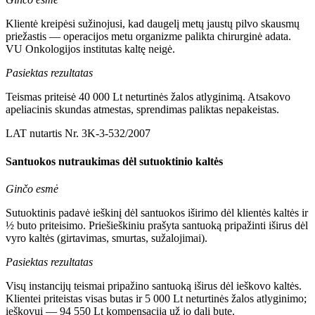
Klientė kreipėsi sužinojusi, kad daugelį metų jaustų pilvo skausmų
priežastis — operacijos metu organizme palikta chirurginė adata.
VU Onkologijos institutas kaltę neigė.
Pasiektas rezultatas
Teismas priteisė 40 000 Lt neturtinės žalos atlyginimą. Atsakovo
apeliacinis skundas atmestas, sprendimas paliktas nepakeistas.
LAT nutartis Nr. 3K-3-532/2007
Santuokos nutraukimas dėl sutuoktinio kaltės
Ginčo esmė
Sutuoktinis padavė ieškinį dėl santuokos iširimo dėl klientės kaltės ir
½ buto priteisimo. Priešieškiniu prašyta santuoką pripažinti iširus dėl
vyro kaltės (girtavimas, smurtas, sužalojimai).
Pasiektas rezultatas
Visų instancijų teismai pripažino santuoką iširus dėl ieškovo kaltės.
Klientei priteistas visas butas ir 5 000 Lt neturtinės žalos atlyginimo;
ieškovui — 94 550 Lt kompensacija už jo dalį bute.