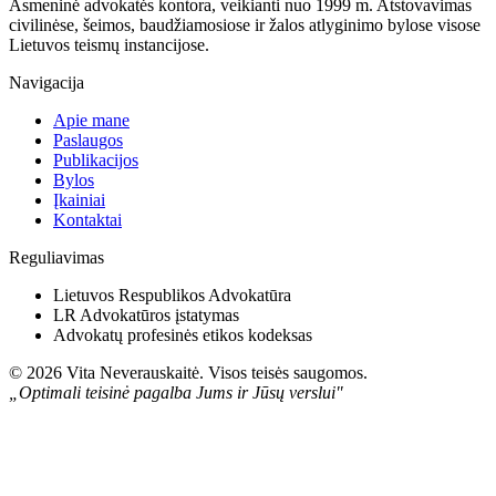
Asmeninė advokatės kontora, veikianti nuo 1999 m. Atstovavimas
civilinėse, šeimos, baudžiamosiose ir žalos atlyginimo bylose visose
Lietuvos teismų instancijose.
Navigacija
Apie mane
Paslaugos
Publikacijos
Bylos
Įkainiai
Kontaktai
Reguliavimas
Lietuvos Respublikos Advokatūra
LR Advokatūros įstatymas
Advokatų profesinės etikos kodeksas
©
2026
Vita Neverauskaitė. Visos teisės saugomos.
„Optimali teisinė pagalba Jums ir Jūsų verslui"