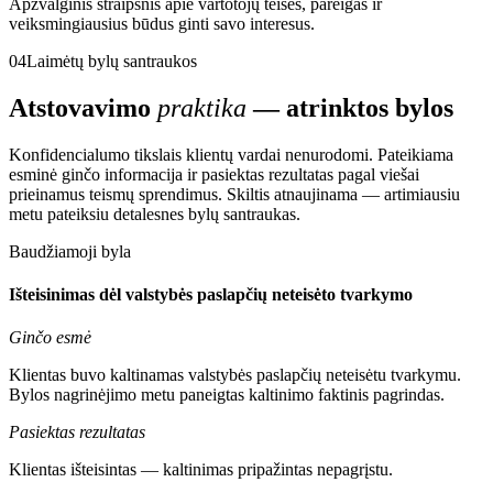
Apžvalginis straipsnis apie vartotojų teises, pareigas ir
veiksmingiausius būdus ginti savo interesus.
04
Laimėtų bylų santraukos
Atstovavimo
praktika
— atrinktos bylos
Konfidencialumo tikslais klientų vardai nenurodomi. Pateikiama
esminė ginčo informacija ir pasiektas rezultatas pagal viešai
prieinamus teismų sprendimus. Skiltis atnaujinama — artimiausiu
metu pateiksiu detalesnes bylų santraukas.
Baudžiamoji byla
Išteisinimas dėl valstybės paslapčių neteisėto tvarkymo
Ginčo esmė
Klientas buvo kaltinamas valstybės paslapčių neteisėtu tvarkymu.
Bylos nagrinėjimo metu paneigtas kaltinimo faktinis pagrindas.
Pasiektas rezultatas
Klientas išteisintas — kaltinimas pripažintas nepagrįstu.