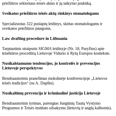
priežiūros sektoriaus teisės aktus ir jų taikymo praktiką.
Sveikatos priežiūros teisės aktų rinkinys stomatologams
Specializuotas 322 puslapių leidinys, skirtas stomatologams ir
sveikatos priežiūros įstaigoms.
Law drafting procedure in Lithuania
Tarptautinis straipsnis SIGMA leidinyje (Nr. 18, Paryžius) apie
teisėkūros procedūrą Lietuvoje Vidurio ir Rytų Europos kontekste.
Nusikalstamumo tendencijos, jo kontrolės ir prevencijos
Lietuvoje perspektyvos
Bendraautorinis pranešimas mokslinėje konferencijoje „Lietuvos
teisės tradicijos“ (su A. Dapšiu).
Nusikaltimų prevencija ir kriminalinė justicija Lietuvoje
Bendraautorinis tyrimas, parengtas Jungtinių Tautų Vystymo
Programos ir Teisės instituto užsakymu (lietuvių ir anglų kalbomis).