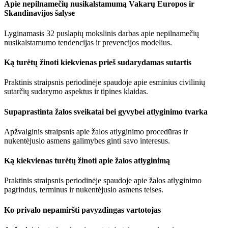
Apie nepilnamečių nusikalstamumą Vakarų Europos ir
Skandinavijos šalyse
Lyginamasis 32 puslapių mokslinis darbas apie nepilnamečių
nusikalstamumo tendencijas ir prevencijos modelius.
Ką turėtų žinoti kiekvienas prieš sudarydamas sutartis
Praktinis straipsnis periodinėje spaudoje apie esminius civilinių
sutarčių sudarymo aspektus ir tipines klaidas.
Supaprastinta žalos sveikatai bei gyvybei atlyginimo tvarka
Apžvalginis straipsnis apie žalos atlyginimo procedūras ir
nukentėjusio asmens galimybes ginti savo interesus.
Ką kiekvienas turėtų žinoti apie žalos atlyginimą
Praktinis straipsnis periodinėje spaudoje apie žalos atlyginimo
pagrindus, terminus ir nukentėjusio asmens teises.
Ko privalo nepamiršti pavyzdingas vartotojas