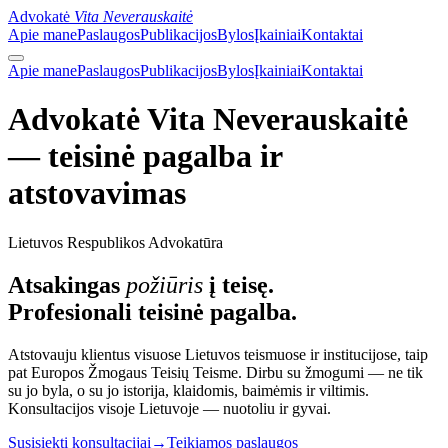
Advokatė
Vita Neverauskaitė
Apie mane
Paslaugos
Publikacijos
Bylos
Įkainiai
Kontaktai
Apie mane
Paslaugos
Publikacijos
Bylos
Įkainiai
Kontaktai
Advokatė Vita Neverauskaitė
— teisinė pagalba ir
atstovavimas
Lietuvos Respublikos Advokatūra
Atsakingas
požiūris
į teisę.
Profesionali teisinė pagalba.
Atstovauju klientus visuose Lietuvos teismuose ir institucijose, taip
pat Europos Žmogaus Teisių Teisme. Dirbu su žmogumi — ne tik
su jo byla, o su jo istorija, klaidomis, baimėmis ir viltimis.
Konsultacijos visoje Lietuvoje — nuotoliu ir gyvai.
Susisiekti konsultacijai
→
Teikiamos paslaugos