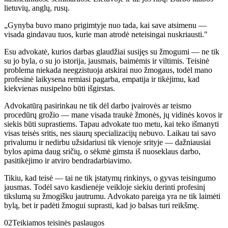
lietuvių, anglų, rusų.
„Gynyba buvo mano prigimtyje nuo tada, kai save atsimenu —
visada gindavau tuos, kurie man atrodė neteisingai nuskriausti."
Esu advokatė, kurios darbas glaudžiai susijęs su žmogumi — ne tik
su jo byla, o su jo istorija, jausmais, baimėmis ir viltimis. Teisinė
problema niekada neegzistuoja atskirai nuo žmogaus, todėl mano
profesinė laikysena remiasi pagarba, empatija ir tikėjimu, kad
kiekvienas nusipelno būti išgirstas.
Advokatūrą pasirinkau ne tik dėl darbo įvairovės ar teismo
procedūrų grožio — mane visada traukė žmonės, jų vidinės kovos ir
siekis būti suprastiems. Tapau advokate tuo metu, kai teko išmanyti
visas teisės sritis, nes siaurų specializacijų nebuvo. Laikau tai savo
privalumu ir nedirbu užsidariusi tik vienoje srityje — dažniausiai
bylos apima daug sričių, o sėkmė gimsta iš nuoseklaus darbo,
pasitikėjimo ir atviro bendradarbiavimo.
Tikiu, kad teisė — tai ne tik įstatymų rinkinys, o gyvas teisingumo
jausmas. Todėl savo kasdienėje veikloje siekiu derinti profesinį
tikslumą su žmogišku jautrumu. Advokato pareiga yra ne tik laimėti
bylą, bet ir padėti žmogui suprasti, kad jo balsas turi reikšmę.
02
Teikiamos teisinės paslaugos