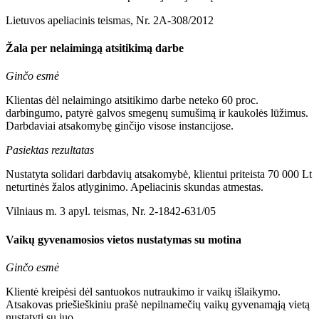
Lietuvos apeliacinis teismas, Nr. 2A-308/2012
Žala per nelaimingą atsitikimą darbe
Ginčo esmė
Klientas dėl nelaimingo atsitikimo darbe neteko 60 proc.
darbingumo, patyrė galvos smegenų sumušimą ir kaukolės lūžimus.
Darbdaviai atsakomybę ginčijo visose instancijose.
Pasiektas rezultatas
Nustatyta solidari darbdavių atsakomybė, klientui priteista 70 000 Lt
neturtinės žalos atlyginimo. Apeliacinis skundas atmestas.
Vilniaus m. 3 apyl. teismas, Nr. 2-1842-631/05
Vaikų gyvenamosios vietos nustatymas su motina
Ginčo esmė
Klientė kreipėsi dėl santuokos nutraukimo ir vaikų išlaikymo.
Atsakovas priešieškiniu prašė nepilnamečių vaikų gyvenamąją vietą
nustatyti su juo.