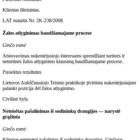
Klientas išteisintas.
LAT nutartis Nr. 2K-238/2008
Žalos atlyginimas baudžiamajame procese
Ginčo esmė
Atstovavimas nukentėjusiojo interesams sprendžiant turtinės ir
neturtinės žalos atlyginimo klausimą baudžiamajame procese.
Pasiektas rezultatas
Lietuvos Aukščiausiojo Teismo praktikoje įtvirtinta nukentėjusiajam
palanki pozicija dėl žalos atlyginimo.
Civilinė byla
Neteisėtas pašalinimas iš sodininkų draugijos — narystė
grąžinta
Ginčo esmė
Klientas neteisėtai pašalintas iš sodininkų draugijos. Ginčytas