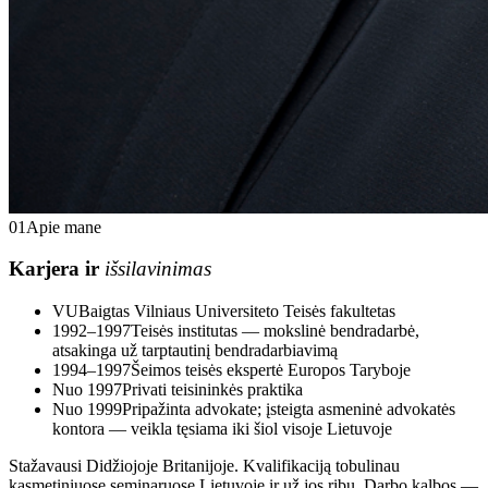
01
Apie mane
Karjera ir
išsilavinimas
VU
Baigtas Vilniaus Universiteto Teisės fakultetas
1992–1997
Teisės institutas — mokslinė bendradarbė,
atsakinga už tarptautinį bendradarbiavimą
1994–1997
Šeimos teisės ekspertė Europos Taryboje
Nuo 1997
Privati teisininkės praktika
Nuo 1999
Pripažinta advokate; įsteigta asmeninė advokatės
kontora — veikla tęsiama iki šiol visoje Lietuvoje
Stažavausi Didžiojoje Britanijoje. Kvalifikaciją tobulinau
kasmetiniuose seminaruose Lietuvoje ir už jos ribų. Darbo kalbos —