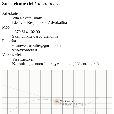
Susisiekime dėl
konsultacijos
Advokatė
Vita Neverauskaitė
Lietuvos Respublikos Advokatūra
Mob.
+370 614 102 90
Skambinkite darbo dienomis
El. paštas
vitaneverauskaite@gmail.com
vita@kontora.lt
Veiklos vieta
Visa Lietuva
Konsultacijos nuotoliu ir gyvai — pagal kliento poreikius
Visa Lietuva
NUOTOLIU IR GYVAI