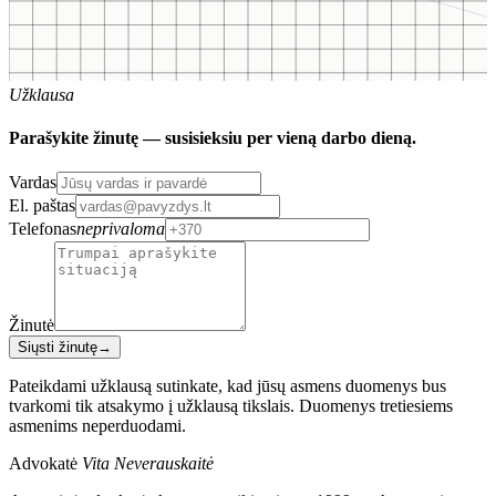
Užklausa
Parašykite žinutę — susisieksiu per vieną darbo dieną.
Vardas
El. paštas
Telefonas
neprivaloma
Žinutė
Siųsti žinutę
→
Pateikdami užklausą sutinkate, kad jūsų asmens duomenys bus
tvarkomi tik atsakymo į užklausą tikslais. Duomenys tretiesiems
asmenims neperduodami.
Advokatė
Vita Neverauskaitė